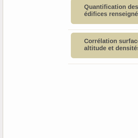
Quantification de
édifices renseign
Corrélation surfac
altitude et densité
Distribution spatia
longévité
Nuage d'orientati