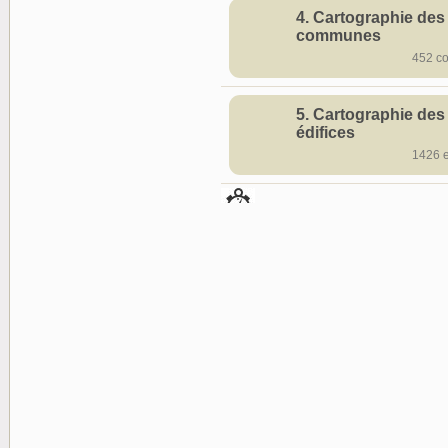
4. Cartographie des
communes
452 c
5. Cartographie des
édifices
1426 e
6. Chronologie
(construction)
1426 