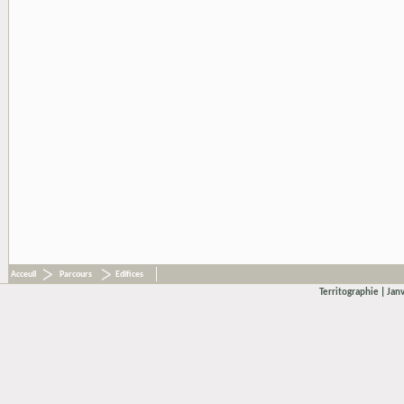
Acceuil
Parcours
Edifices
Territographie
Jan
|