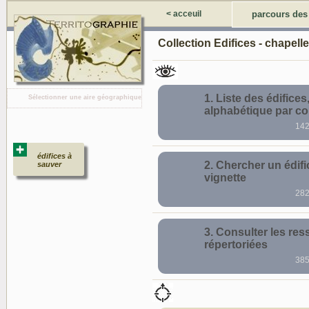
< acceuil
parcours des
Collection Edifices - chapelle
1. Liste des édifices, 
Sélectionner une aire géographique
alphabétique par 
142
édifices à
2. Chercher un édifi
sauver
vignette
282
3. Consulter les re
répertoriées
385